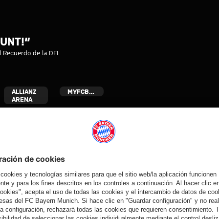
: „Mia san bunt!“
UNT!“
l Recuerdo de la DFL.
ALLIANZ
MYFCBAYERN
ARENA
Colaborador
yern.com
Online Sto
as
Equipacion
o
Moda
Jugadores
Nuevo