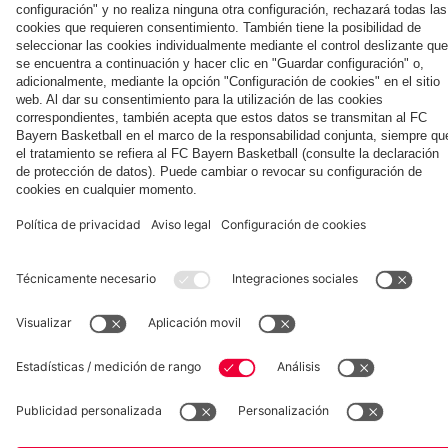
Summit
Aston
contra
Villa
el
Aston
Villa
Museum
Allianz Arena
Prensa
Baloncesto
©
FC Bayern München AG
–
2026
Aviso legal
Política de privacidad
Condiciones de uso
Accesibilidad
Sistema de denuncia
Contacto
Ajustes de cookies