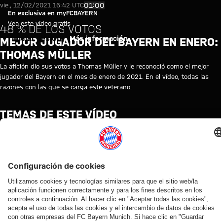
Vídeo: Thomas Müller | Jugador
Reproducir vídeo
01:00
vie., 12/02/2021 16:42 UTC
En exclusiva en myFCBAYERN
Vea este vídeo gratis
48 % DE LOS VOTOS
Iniciar sesión
Más información
MEJOR JUGADOR DEL BAYERN EN ENERO:
THOMAS MÜLLER
La afición dio sus votos a Thomas Müller y le reconoció como el mejor
jugador del Bayern en el mes de enero de 2021. En el vídeo, todas las
razones con las que se carga este veterano.
TEMAS DE ESTE VÍDEO
BREVES
ELECCIONES
CLUB
THOMAS
MYFCBAYERN
DE
MÜLLER
FANS
VÍDEOS RELACIONADOS
Vídeo
Vídeo
Vídeo
Vídeo
Entrevista
Vídeo
Vídeo
Vídeo
Vídeo
AUDI
EN
EN
AUDI
EN DIFERIDO
EN
LOS
ELECCIÓN DE
FOOTBALL
VÍDEO
VÍDEO
SUMMER
DIFERIDO
MEJORES
LOS
Así fue el
SUMMIT
TOUR
MOMENTOS
AFICIONADOS
Manuel
La
La rueda
último
Los
En
Así fue el
Gol del Mes
Neuer
rueda
de
entrenamiento
mejores
diferido:
Mundial de
del FC Bayern
hace
de
prensa
antes del
momentos
Rueda
clubes de
en mayo de
balance
prensa
del Audi
partido contra