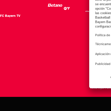
FC Bayern TV
FC Ba
Notici
Equip
Club
Afición
Aviso legal
Polí