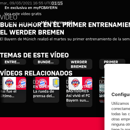
Vídeo: Buen humor en el prime
Reproducir vídeo
01:15
mar., 09/03/2021 16:55 UTC
En exclusiva en myFCBAYERN
Vea este vídeo gratis
VÍDEO
Iniciar sesión
Más información
BUEN HUMOR EN EL PRIMER ENTRENAMIE
EL WERDER BREMEN
El Bayern de Múnich realizó el martes su primer entrenamiento de la sema
TEMAS DE ESTE VÍDEO
ENTRENAMIENTO
BUNDESLIGA
WERDER
PRIMER
BREMEN
EQUIPO
VÍDEOS RELACIONADOS
Vídeo
Vídeo
Vídeo
Vídeo
EN DIFERIDO
EN DIFERIDO
VÍDEO ENTRE
VÍDEO
BASTIDORES
Así fue el
La rueda de
Jonas Urbig,
Así vivió el FC
último
prensa del
ante los
Bayern sus
entrenamiento
Audi Football
medios en
cuatro días en
antes del
Summit ante
Hong Kong
Jeju
partido contra
el Aston Villa
el Aston Villa