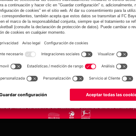
yern.com
Online Sto
as
Equipacion
o
Moda
Jugadores
Nuevo
Rebajas %
Museum
Allianz Arena
Prensa
Baloncesto
©
FC Bayern München AG
–
2026
tica de privacidad
Condiciones de uso
Accesibilidad
Sistema de denuncia
Contacto
Aju