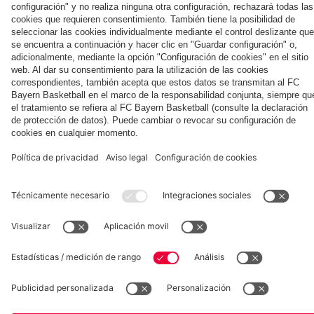
días en Jeju
del partido
Football
el Aston Villa
en
Football
contra el
Summit
Hong
Summit
Colaborador
Jeju
ante el
Kong
contra
Aston
el Jeju
Villa
SK
Museum
Allianz Arena
Prensa
Baloncesto
©
FC Bayern München AG
–
2026
Aviso legal
Política de privacidad
Condiciones de uso
Accesibilidad
Sistema de denuncia
Contacto
Ajustes de cookies