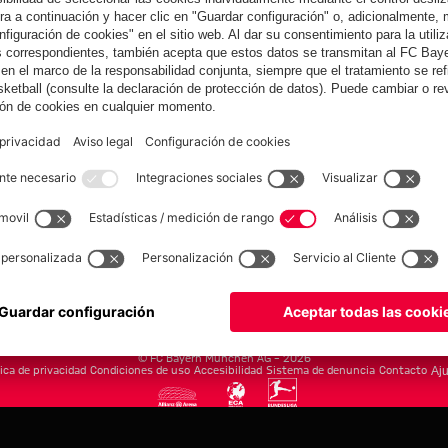
yern.com
Online Sto
as
Equipacion
o
Moda
Jugadores
Nuevo
Rebajas %
Museum
Allianz Arena
Prensa
Baloncesto
©
FC Bayern München AG
–
2026
tica de privacidad
Condiciones de uso
Accesibilidad
Sistema de denuncia
Contacto
Aju