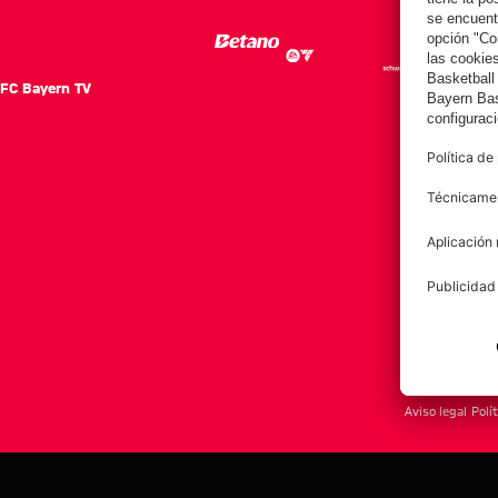
FC Bayern TV
FC Ba
Notici
Equip
Club
Afición
Aviso legal
Polí