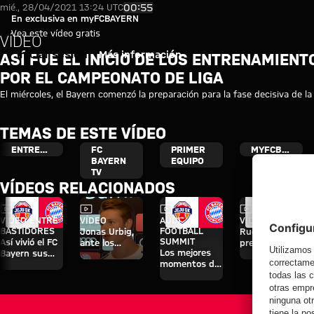
Video: Así fue el inicio de los 
Reproducir vídeo
00:55
mié., 28/04/2021 13:24 UTC
En exclusiva en myFCBAYERN
Vea este vídeo gratis
VÍDEO
Iniciar sesión
Más información
ASÍ FUE EL INICIO DE LOS ENTRENAMIEN
POR EL CAMPEONATO DE LIGA
El miércoles, el Bayern comenzó la preparación para la fase decisiva de l
TEMAS DE ESTE VÍDEO
ENTRENAMIENTO
FC
PRIMER
MYFCBAYERN
BAYERN
EQUIPO
TV
VÍDEOS RELACIONADOS
Vídeo
Vídeo
Vídeo
Vídeo
VÍDEO ENTRE
VÍDEO
AUDI
VÍDEO
BASTIDORES
FOOTBALL
Jonas Urbig,
Rueda de
SUMMIT
Así vivió el FC
ante los
prensa tras el
Los mejores
Bayern sus
medios en
Audi Football
momentos del
cuatro días en
Hong Kong
Summit
partido contra
Jeju
contra el Jeju
el Jeju
SK