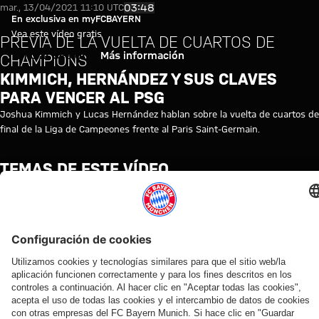
Vídeo: La previa del Paris Sain
Reproducir vídeo
03:48
mar., 13/04/2021 11:10 UTC
En exclusiva en myFCBAYERN
Vea este vídeo gratis
PREVIA DE LA VUELTA DE CUARTOS DE
Iniciar sesión
Más información
CHAMPIONS
KIMMICH, HERNÁNDEZ Y SUS CLAVES
PARA VENCER AL PSG
Joshua Kimmich y Lucas Hernández hablan sobre la vuelta de cuartos de
final de la Liga de Campeones frente al Paris Saint-Germain.
TEMAS DE ESTE VÍDEO
PREVIA
LIGA
FC
PARIS
CUARTOS
JOSHUA
LUCAS
MYFCBAYERN
DEL
DE
BAYERN
SAINT-
DE
KIMMICH
HERNÁNDEZ
PRIMER
CAMPEONES
TV
GERMAIN
FINAL
EQUIPO
VÍDEOS RELACIONADOS
Vídeo
Vídeo
Vídeo
Vídeo
Entrevista
Vídeo
Vídeo
Vídeo
Vídeo
AUDI
EN
EN
AUDI
EN DIFERIDO
EN
VÍDEO
VÍDEO
FOOTBALL
VÍDEO
VÍDEO
SUMMER
DIFERIDO
ENTRE
Así fue el
Jonas
SUMMIT
TOUR
BASTIDORES
Manuel
La
La rueda
último
Urbig,
Los
En
Así vivió el
Neuer
rueda
de
entrenamiento
ante
mejores
diferido:
FC Bayern
hace
de
prensa
antes del
los