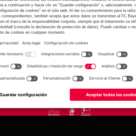
yern.com
Online Sto
as
Equipacion
o
Moda
Jugadores
Nuevo
Rebajas %
Museum
Allianz Arena
Prensa
Baloncesto
©
FC Bayern München AG
–
2026
tica de privacidad
Condiciones de uso
Accesibilidad
Sistema de denuncia
Contacto
Aju