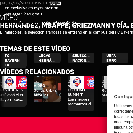
Vídeo: Hernández, Mbappé, Gri
Reproducir vídeo
01:21
jue., 17/06/2021 10:12 UTC
En exclusiva en myFCBAYERN
Vea este vídeo gratis
VÍDEO
Iniciar sesión
Más información
HERNÁNDEZ, MBAPPÉ, GRIEZMANN Y CÍA.
El miércoles, la selección francesa se entrenó en el campus del FC Bayern
TEMAS DE ESTE VÍDEO
FC
LUCAS
SELECCIÓN
UEFA
BAYERN
HERNÁNDEZ
NACIONAL
EURO
TV
VÍDEOS RELACIONADOS
Vídeo
Vídeo
Vídeo
Vídeo
VÍDEO ENTRE
VÍDEO
AUDI
VÍDEO
BASTIDORES
FOOTBALL
Jonas Urbig,
Rueda de
SUMMIT
Así vivió el FC
ante los
prensa tras el
Los mejores
Bayern sus
medios en
Audi Football
momentos del
cuatro días en
Hong Kong
Summit
partido contra
Jeju
contra el Jeju
el Jeju
SK