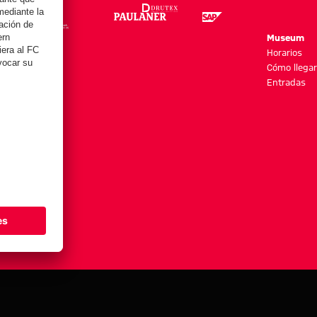
re
Museum
es y más
Horarios
Cómo llegar
Entradas
stes de cookies