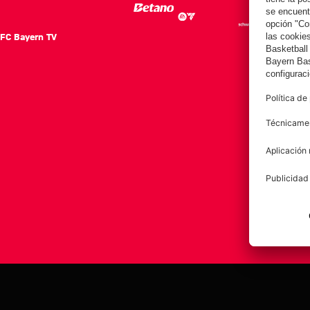
FC Bayern TV
FC Ba
Notici
Equip
Club
Afición
Aviso legal
Polí