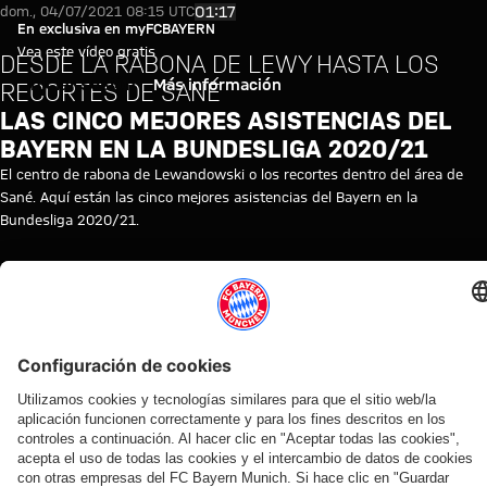
Vídeo: Las 5 mejores asistenci
Reproducir vídeo
01:17
dom., 04/07/2021 08:15 UTC
En exclusiva en myFCBAYERN
Vea este vídeo gratis
DESDE LA RABONA DE LEWY HASTA LOS
Iniciar sesión
Más información
RECORTES DE SANÉ
LAS CINCO MEJORES ASISTENCIAS DEL
BAYERN EN LA BUNDESLIGA 2020/21
El centro de rabona de Lewandowski o los recortes dentro del área de
Sané. Aquí están las cinco mejores asistencias del Bayern en la
Bundesliga 2020/21.
TEMAS DE ESTE VÍDEO
DOCUMENTACIÓN
FC
BUNDESLIGA
PRIMER
MYFCBAYERN
BAYERN
EQUIPO
TV
VÍDEOS RELACIONADOS
Vídeo
Vídeo
Vídeo
Vídeo
Vídeo
Vídeo
Vídeo
Vídeo
AUDI
EN
EN
VÍDEO
VÍDEO
AUDI
VÍDEO
EN
FOOTBALL
VÍDEO
DIFERIDO
ENTRE
FOOTBALL
DIFERIDO
Jonas
Rueda
SUMMIT
BASTIDORES
SUMMIT
La
La rueda
Rueda de
Urbig,
de
Los
Así vivió el
Los
rueda
de
prensa
ante
prensa
mejores
FC Bayern
mejores
de
prensa
del Audi
los
tras el