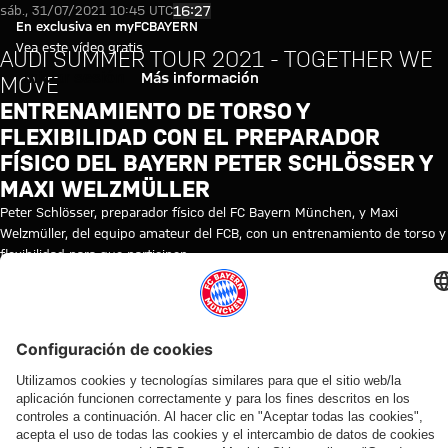
Vídeo: Entrenamiento de torso y
Reproducir vídeo
16:27
sáb., 31/07/2021 10:45 UTC
En exclusiva en myFCBAYERN
Vea este vídeo gratis
AUDI SUMMER TOUR 2021 - TOGETHER WE
Iniciar sesión
Más información
MOVE
ENTRENAMIENTO DE TORSO Y
FLEXIBILIDAD CON EL PREPARADOR
FÍSICO DEL BAYERN PETER SCHLÖSSER Y
MAXI WELZMÜLLER
Peter Schlösser, preparador físico del FC Bayern München, y Maxi
Welzmüller, del equipo amateur del FCB, con un entrenamiento de torso y
flexibilidad para que participen.
TEMAS DE ESTE VÍDEO
AUDI
AUDI
PRETEMPORADA
AUDI
FC
AFICIONADOS
MYFCBAYERN
SUMMER
SUMMER
BAYERN
/
TOUR
TOUR
TV
FANS
2021
/
FANÁTICOS
VÍDEOS RELACIONADOS