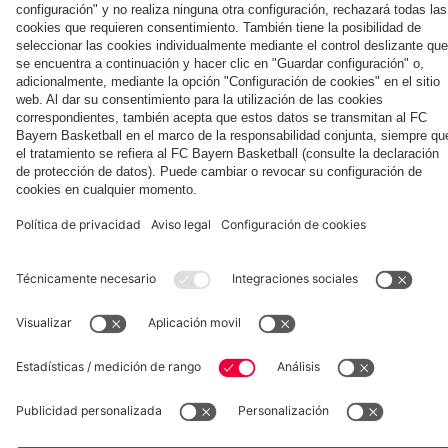
Colaborador
Jeju
ante el
Kong
impartida
Aston
por el FC
Villa
Bayern y la
Asociación
de
Alzheimer
Museum
Allianz Arena
Prensa
Baloncesto
©
FC Bayern München AG
–
2026
Aviso legal
Política de privacidad
Condiciones de uso
Accesibilidad
Sistema de denuncia
Contacto
Ajustes de cookies