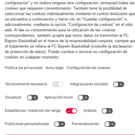
Colaborador
Aston Villa
Football
ante el
Kong
Summit
Aston
contra
Villa
el
Aston
Villa
Museum
Allianz Arena
Prensa
Baloncesto
©
FC Bayern München AG
–
2026
Aviso legal
Política de privacidad
Condiciones de uso
Accesibilidad
Sistema de denuncia
Contacto
Ajustes de cookies