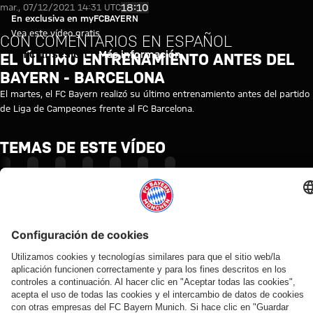
Vídeo: El último entrenamiento
Reproducir vídeo
18:10
mar., 07/12/2021 14:31 UTC
En exclusiva en myFCBAYERN
Vea este vídeo gratis
CON COMENTARIOS EN ESPAÑOL
Iniciar sesión
Más información
EL ÚLTIMO ENTRENAMIENTO ANTES DEL
BAYERN - BARCELONA
El martes, el FC Bayern realizó su último entrenamiento antes del partido
de Liga de Campeones frente al FC Barcelona.
TEMAS DE ESTE VÍDEO
ENTRENAMIENTO
LIGA
FC
FC
TRAINING
PRIMER
MYFCBAYERN
DE
BAYERN
BARCELONA
RE-
EQUIPO
CAMPEONES
TV
LIVE
VÍDEOS RELACIONADOS
Vídeo
Vídeo
Vídeo
Vídeo
Vídeo
Vídeo
Vídeo
Vídeo
EN DIFERIDO
AUDI
EN
EN
VÍDEO
EN DIFERIDO
VÍDEO
VÍDEO
FOOTBALL
VÍDEO
DIFERIDO
ENTRE
Así fue el
El último
Lo mejor de los
Jonas
SUMMIT
BASTIDORES
La
La rueda
último
entrenamiento
entrenamientos
Urbig,
Los
Así vivió el
rueda
de
entrenamiento
antes del
del FC Bayern
ante
mejores
FC Bayern
de
prensa
antes del
partido contra
en mayo de
los
momentos
sus cuatro
prensa
del Audi
partido contra
el Jeju
2026
medios
del partido
días en Jeju
tras el
Football
el Aston Villa
en
contra el
Audi
Summit
Hong