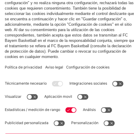
Aston Villa
Football
ante el
Kong
Summit
Aston
contra
Villa
el
Aston
Villa
Museum
Allianz Arena
Prensa
Baloncesto
©
FC Bayern München AG
–
2026
Aviso legal
Política de privacidad
Condiciones de uso
Accesibilidad
Sistema de denuncia
Contacto
Ajustes de cookies