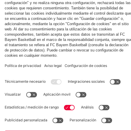
momentos
sus cuatro
momentos
en
de Nathaniel
de
del partido
días en Jeju
del partido
Rottach-
Brown y
entrenamiento
contra el
contra el
Egern
compañía
de la
Colaborador
Aston Villa
Jeju
pretemporada
Museum
Allianz Arena
Prensa
Baloncesto
©
FC Bayern München AG
–
2026
Aviso legal
Política de privacidad
Condiciones de uso
Accesibilidad
Sistema de denuncia
Contacto
Ajustes de cookies