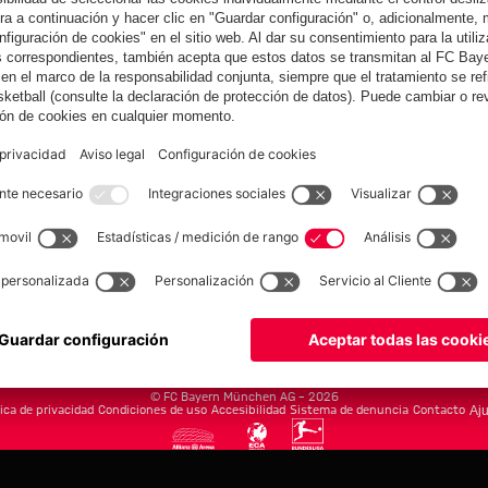
yern.com
Online Sto
as
Equipacion
o
Moda
Jugadores
Nuevo
Rebajas %
Museum
Allianz Arena
Prensa
Baloncesto
©
FC Bayern München AG
–
2026
tica de privacidad
Condiciones de uso
Accesibilidad
Sistema de denuncia
Contacto
Aju