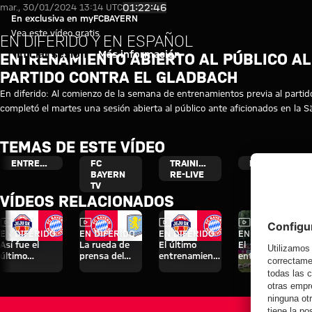
Entrenamiento abierto al públic
Reproducir vídeo
01:22:46
mar., 30/01/2024 13:14 UTC
En exclusiva en myFCBAYERN
Vea este vídeo gratis
EN DIFERIDO Y EN ESPAÑOL
Iniciar sesión
Más información
ENTRENAMIENTO ABIERTO AL PÚBLICO AL
PARTIDO CONTRA EL GLADBACH
En diferido: Al comienzo de la semana de entrenamientos previa al parti
completó el martes una sesión abierta al público ante aficionados en la S
TEMAS DE ESTE VÍDEO
ENTRENAMIENTO
FC
TRAINING
BUNDESLIGA
BAYERN
RE-LIVE
TV
VÍDEOS RELACIONADOS
Vídeo
Vídeo
Vídeo
Vídeo
EN DIFERIDO
EN DIFERIDO
EN DIFERIDO
EN DIFERIDO
Así fue el
La rueda de
El último
El
último
prensa del
entrenamiento
entrenamiento
entrenamiento
Audi Football
antes del
abierto al
antes del
Summit ante
partido contra
público del
partido contra
el Aston Villa
el Jeju
miércoles en el
el Aston Villa
Tegernsee