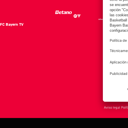
FC Bayern TV
FC Ba
Notici
Equip
Club
Afición
Aviso legal
Polí