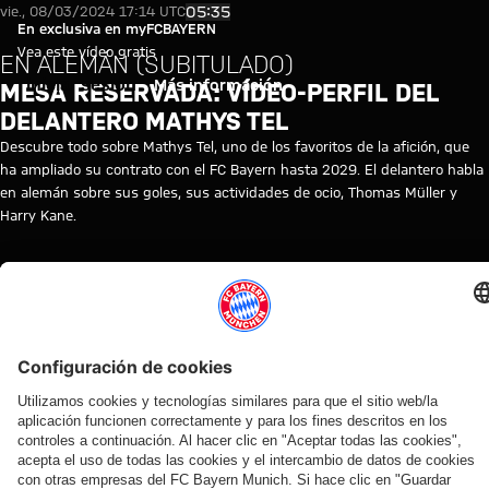
Mesa reservada: Vídeo-perfil d
Reproducir vídeo
05:35
vie., 08/03/2024 17:14 UTC
En exclusiva en myFCBAYERN
Vea este vídeo gratis
EN ALEMÁN (SUBITULADO)
Iniciar sesión
Más información
MESA RESERVADA: VÍDEO-PERFIL DEL
DELANTERO MATHYS TEL
Descubre todo sobre Mathys Tel, uno de los favoritos de la afición, que
ha ampliado su contrato con el FC Bayern hasta 2029. El delantero habla
en alemán sobre sus goles, sus actividades de ocio, Thomas Müller y
Harry Kane.
TEMAS DE ESTE VÍDEO
BREVES
FC
ENTREVISTA
PERFIL
MATHYS
MYFCBAYERN
BAYERN
AL
TEL
TV
PRIMER
EQUIPO
VÍDEOS RELACIONADOS
Vídeo
Vídeo
Vídeo
Vídeo
Vídeo
Entrevista
Vídeo
Vídeo
Vídeo
ENTRE
AUDI
EN
EN
AUDI
EN DIFERIDO
EN
VÍDEO
BASTIDORES
FOOTBALL
VÍDEO
VÍDEO
SUMMER
DIFERIDO
ENTRE
Así fue el
SUMMIT
TOUR
BASTIDORES
Así fueron
Manuel
La
La rueda
último
Los
En
Así vivió el
los días del
Neuer
rueda
de
entrenamiento