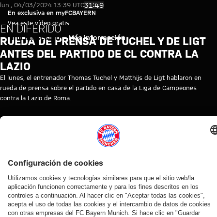
Vídeo-en diferido: Rueda de pre
Reproducir vídeo
31:49
lun., 04/03/2024 13:39 UTC
En exclusiva en myFCBAYERN
Vea este vídeo gratis
EN DIFERIDO
Iniciar sesión
Más información
RUEDA DE PRENSA DE TUCHEL Y DE LIGT
ANTES DEL PARTIDO DE CL CONTRA LA
LAZIO
El lunes, el entrenador Thomas Tuchel y Matthijs de Ligt hablaron en
rueda de prensa sobre el partido en casa de la Liga de Campeones
contra la Lazio de Roma.
TEMAS DE ESTE VÍDEO
RUEDA
FC
REPETICIÓN
LIGA
THOMAS
LAZIO-
MATTHIJS
MYFCBAYERN
DE
BAYERN
DE
DE
TUCHEL
ROMA
DE
PRENSA
TV
LA
CAMPEONES
LIGT
RUEDA
DE
PRENSA
VÍDEOS RELACIONADOS
Vídeo
Vídeo
Vídeo
Vídeo
Vídeo
Vídeo
Vídeo
Vídeo
EN
VÍDEO
VÍDEO
EN
EN DIFERIDO
VÍDEO
VÍDEO
VÍDEO
DIFERIDO
DIFERIDO
Jonas
Rueda
Presentación
Ronda
Ronda con
Entrevistas