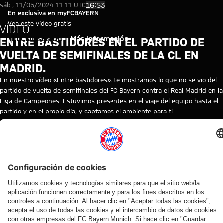
Entre bastidores en el partido 
Reproducir vídeo
16:53
sáb., 11/05/2024 11:11 UTC
En exclusiva en myFCBAYERN
Vea este vídeo gratis
VÍDEO
Iniciar sesión
Más información
ENTRE BASTIDORES EN EL PARTIDO DE
VUELTA DE SEMIFINALES DE LA CL EN
MADRID.
En nuestro vídeo «Entre bastidores», te mostramos lo que no se vio del
partido de vuelta de semifinales del FC Bayern contra el Real Madrid en la
Liga de Campeones. Estuvimos presentes en el viaje del equipo hasta el
partido y en el propio día, y captamos el ambiente para ti.
TEMAS DE ESTE VÍDEO
FC
LIGA
REAL
MYFCBAYERN
BAYERN
DE
MADRID
TV
CAMPEONES
VÍDEOS RELACIONADOS
Vídeo
Vídeo
Vídeo
Vídeo
Entrevista
Vídeo
Vídeo
Vídeo
Vídeo
AUDI
EN
EN
AUDI
EN DIFERIDO
EN
VÍDEO
VÍDEO
FOOTBALL
VÍDEO
VÍDEO
SUMMER
DIFERIDO
ENTRE
Así fue el
Jonas
SUMMIT
TOUR
BASTIDORES
Manuel
La
La rueda
último
Urbig,