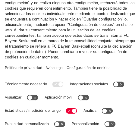
de
días en Jeju
fans del FC
Football
el Aston Villa
con
Straße
nueva
prensa
Bayern en
Summit
demencia
temporada,
Colaborador
con
Leitzachtal
ante el
impartida
los mismos
Hainer,
Aston
por el FC
sueños
Eberl y
Villa
Bayern y la
Kasper
Asociación
de
Alzheimer
Museum
Allianz Arena
Prensa
Baloncesto
©
FC Bayern München AG
–
2026
Aviso legal
Política de privacidad
Condiciones de uso
Accesibilidad
Sistema de denuncia
Contacto
Ajustes de cookies