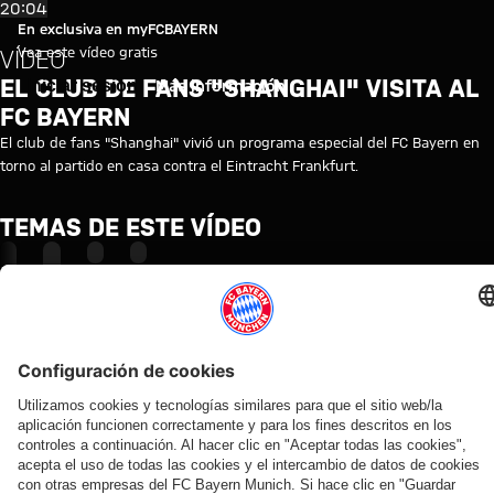
Vídeo: El club de fans "Shangha
Reproducir vídeo
20:04
En exclusiva en myFCBAYERN
Vea este vídeo gratis
VÍDEO
EL CLUB DE FANS "SHANGHAI" VISITA AL
Iniciar sesión
Más información
FC BAYERN
El club de fans "Shanghai" vivió un programa especial del FC Bayern en
torno al partido en casa contra el Eintracht Frankfurt.
TEMAS DE ESTE VÍDEO
FC
AFICIONADOS
CLUB
MYFCBAYERN
BAYERN
/
TV
FANS
/
FANÁTICOS
VÍDEOS RELACIONADOS
Vídeo
Entrevista
Vídeo
Vídeo
Vídeo
Vídeo
Vídeo
Vídeo
Vídeo
AUDI
EN DIFERIDO
EN
VÍDEO
VÍDEO
VÍDEO
LOS
VÍDEO
SUMMER
DIFERIDO
ENTRE
MEJORES
Así fue el
Formación
Competición
Precuela
TOUR
BASTIDORES
MOMENTOS
La rueda
último
para
para
del FC
En
Así vivió el
Así fue el
de
entrenamiento
cuidadores
escuelas de
Bayern
diferido:
FC Bayern
Mundial de
prensa
antes del
de
primaria en
World
Rueda
sus cuatro
clubes de
del Audi
partido contra
personas
la Säbener
Squad: