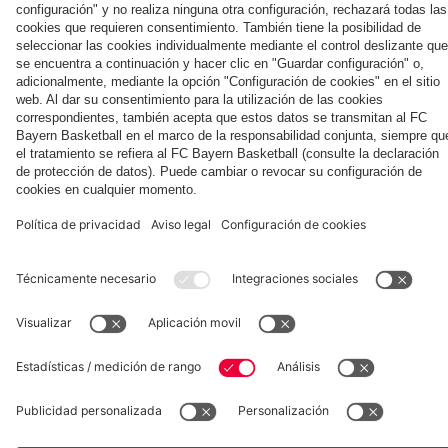
de
días en Jeju
del partido
Football
el Aston Villa
en
con
Straße
prensa
contra el
Summit
Hong
demencia
Colaborador
con
Jeju
ante el
Kong
impartida
Hainer,
Aston
por el FC
Eberl y
Villa
Bayern y la
Kasper
Asociación
de
Alzheimer
Museum
Allianz Arena
Prensa
Baloncesto
©
FC Bayern München AG
–
2026
Aviso legal
Política de privacidad
Condiciones de uso
Accesibilidad
Sistema de denuncia
Contacto
Ajustes de cookies