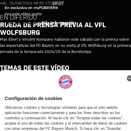
Vídeo en diferido: Rueda de pre
Reproducir vídeo
18:07
sáb., 24/08/2024 08:55 UTC
En exclusiva en myFCBAYERN
Vea este vídeo gratis
EN DIFERIDO
Iniciar sesión
Más información
RUEDA DE PRENSA PREVIA AL VFL
WOLFSBURG
Max Eberl y Vincent Kompany hablaron este sábado con la prensa sobre
las expectativas del FC Bayern en su visita al VfL Wolfsburg en la primera
jornada de la temporada 2024/25 de la Bundesliga.
TEMAS DE ESTE VÍDEO
RUEDA
FC
REPETICIÓN
BUNDESLIGA
VINCENT
WOLFSBURGO
MAX
MYFCBAYERN
DE
BAYERN
DE
KOMPANY
EBERL
PRENSA
TV
LA
RUEDA
DE
PRENSA
VÍDEOS RELACIONADOS
Vídeo
Vídeo
Vídeo
Entrevista
Vídeo
Vídeo
Vídeo
Vídeo
Vídeo
EN
VÍDEO
AUDI
EN
VÍDEO
EN DIFERIDO
VÍDEO
VÍDEO
DIFERIDO
SUMMER
DIFERIDO
Rueda
Entrevistas
Presentación
Ronda
Ronda con
TOUR
La rueda
Rueda de
de
con los
oficial de
con los
los medios