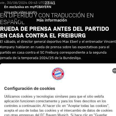
Vídeo: Rueda de prensa previa a
Reproducir vídeo
23:41
vie., 30/08/2024 09:43 UTC
En exclusiva en myFCBAYERN
Vea este vídeo gratis
EN DIFERIDO Y CON TRADUCCIÓN EN
Iniciar sesión
Más información
ESPAÑOL
RUEDA DE PRENSA ANTES DEL PARTIDO
EN CASA CONTRA EL FREIBURG
El sábado, el director general deportivo Max Eberl y el entrenador Vincent
Kompany hablaron en rueda de prensa sobre las expectativas para el
partido en casa contra el SC Freiburg correspondiente a la segunda
jornada de la temporada 2024/25 de la Bundesliga.
TEMAS DE ESTE VÍDEO
RUEDA
FC
REPETICIÓN
BUNDESLIGA
FRIBURGO
VINCENT
MAX
MYFCBAYERN
DE
BAYERN
DE
KOMPANY
EBERL
PRENSA
TV
LA
RUEDA
DE
PRENSA
VÍDEOS RELACIONADOS
Vídeo
Vídeo
Vídeo
Vídeo
Vídeo
Vídeo
Vídeo
Vídeo