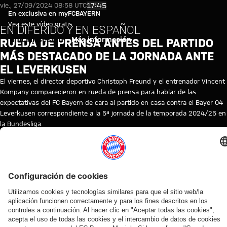
Vídeo: Rueda de prensa previa 
Reproducir vídeo
17:45
vie., 27/09/2024 08:58 UTC
En exclusiva en myFCBAYERN
Vea este vídeo gratis
EN DIFERIDO Y EN ESPAÑOL
Iniciar sesión
Más información
RUEDA DE PRENSA ANTES DEL PARTIDO
MÁS DESTACADO DE LA JORNADA ANTE
EL LEVERKUSEN
El viernes, el director deportivo Christoph Freund y el entrenador Vincent
Kompany comparecieron en rueda de prensa para hablar de las
expectativas del FC Bayern de cara al partido en casa contra el Bayer 04
Leverkusen correspondiente a la 5ª jornada de la temporada 2024/25 en
la Bundesliga.
TEMAS DE ESTE VÍDEO
RUEDA
FC
REPETICIÓN
BUNDESLIGA
VINCENT
BAYER
CHRISTOPH
MYFCBAYERN
DE
BAYERN
DE
KOMPANY
04
FREUND
PRENSA
TV
LA
LEVERKUSEN
RUEDA
DE
PRENSA
VÍDEOS RELACIONADOS