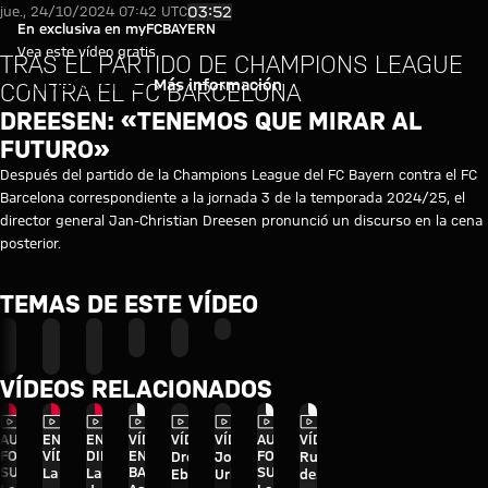
Discurso de Dreesen en la cena:
Reproducir vídeo
03:52
jue., 24/10/2024 07:42 UTC
En exclusiva en myFCBAYERN
Vea este vídeo gratis
TRAS EL PARTIDO DE CHAMPIONS LEAGUE
Iniciar sesión
Más información
CONTRA EL FC BARCELONA
DREESEN: «TENEMOS QUE MIRAR AL
FUTURO»
Después del partido de la Champions League del FC Bayern contra el FC
Barcelona correspondiente a la jornada 3 de la temporada 2024/25, el
director general Jan-Christian Dreesen pronunció un discurso en la cena
posterior.
TEMAS DE ESTE VÍDEO
FC
LIGA
JAN-
FC
PRIMER
MYFCBAYERN
BAYERN
DE
CHRISTIAN
BARCELONA
EQUIPO
TV
CAMPEONES
DREESEN
VÍDEOS RELACIONADOS
Vídeo
Vídeo
Vídeo
Vídeo
Vídeo
Vídeo
Vídeo
Vídeo
AUDI
EN
EN
VÍDEO
VÍDEO
VÍDEO
AUDI
VÍDEO
FOOTBALL
VÍDEO
DIFERIDO
ENTRE
FOOTBALL
Dreesen,
Jonas
Rueda
SUMMIT
BASTIDORES
SUMMIT
La
La rueda
Eberl y
Urbig,
de