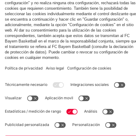
momentos
clubes de
partido contra
el Jeju
miércoles en el
martes en el
Tegernsee
2026
del partido
fans del FC
el Aston Villa
Tegernsee
Tegernsee
contra el
Bayern en
Colaborador
Aston Villa
Leitzachtal
Museum
Allianz Arena
Prensa
Baloncesto
©
FC Bayern München AG
–
2026
Aviso legal
Política de privacidad
Condiciones de uso
Accesibilidad
Sistema de denuncia
Contacto
Ajustes de cookies