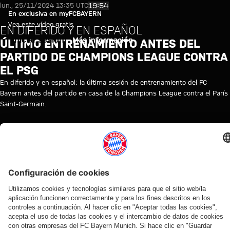
Vídeo: Última sesión de entren
Reproducir vídeo
19:54
lun., 25/11/2024 13:35 UTC
En exclusiva en myFCBAYERN
Vea este vídeo gratis
EN DIFERIDO Y EN ESPAÑOL
Iniciar sesión
Más información
ÚLTIMO ENTRENAMIENTO ANTES DEL
PARTIDO DE CHAMPIONS LEAGUE CONTRA
EL PSG
En diferido y en español: la última sesión de entrenamiento del FC
Bayern antes del partido en casa de la Champions League contra el París
Saint-Germain.
TEMAS DE ESTE VÍDEO
ENTRENAMIENTO
LIGA
FC
TRAINING
PARIS
MYFCBAYERN
DE
BAYERN
RE-
SAINT-
CAMPEONES
TV
LIVE
GERMAIN
VÍDEOS RELACIONADOS
Vídeo
Vídeo
Vídeo
Vídeo
Vídeo
Vídeo
Vídeo
Vídeo
EN DIFERIDO
AUDI
EN DIFERIDO
EN DIFERIDO
EN DIFERIDO
EN DIFERIDO
LOS
VÍDEO
FOOTBALL
MEJORES
Así fue el
El último
El
El
El
Lo mejor de los
SUMMIT
MOMENTOS
último
entrenamiento
entrenamiento
entrenamiento
entrenamiento
entrenamientos
Los
Así fue el
entrenamiento
antes del
abierto al
abierto al
público del
del FC Bayern
mejores
Mundial de
antes del
partido contra
público del
público del
lunes en
en mayo de