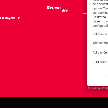
FC Bayern TV
FC Ba
Notici
Equip
Club
Afición
Aviso legal
Polí