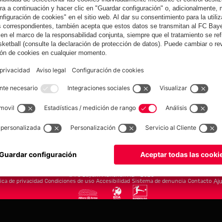
yern.com
Online Sto
as
Equipacion
o
Moda
Jugadores
Nuevo
Rebajas %
Museum
Allianz Arena
Prensa
Baloncesto
©
FC Bayern München AG
–
2026
tica de privacidad
Condiciones de uso
Accesibilidad
Sistema de denuncia
Contacto
Aju