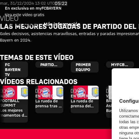
Vídeo: Las mejores jugadas de 
Reproducir vídeo
05:22
mar., 31/12/2024 13:02 UTC
En exclusiva en myFCBAYERN
Vea este vídeo gratis
VÍDEO
Iniciar sesión
Más información
LAS MEJORES JUGADAS DE PARTIDO DEL 
Goles decisivos, asistencias maravillosas, entradas y paradas impresiona
Bayern en 2024.
TEMAS DE ESTE VÍDEO
FC
PARTIDOS
PRIMER
MYFCBAYERN
BAYERN
EQUIPO
TV
VÍDEOS RELACIONADOS
Vídeo
Vídeo
Vídeo
Vídeo
AUDI
EN VÍDEO
EN DIFERIDO
VÍDEO ENTRE
FOOTBALL
BASTIDORES
La rueda de
La rueda de
SUMMIT
Así vivió el FC
prensa tras el
prensa del
Los mejores
Bayern sus
Audi Football
Audi Football
momentos del
cuatro días en
Summit
Summit ante
partido contra
Jeju
contra el
el Aston Villa
el Aston Villa
Aston Villa