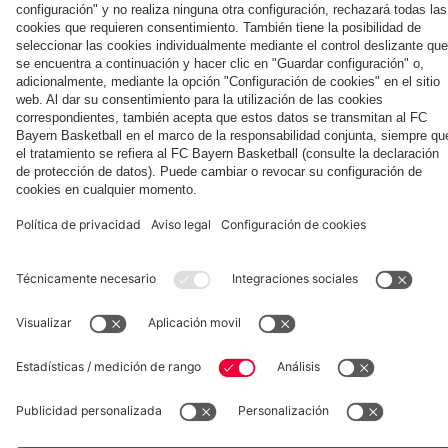
Jeju
ante el
Jeju SK
contra
Aston
el Jeju
Villa
SK
Museum
Allianz Arena
Prensa
Baloncesto
©
FC Bayern München AG
–
2026
Aviso legal
Política de privacidad
Condiciones de uso
Accesibilidad
Sistema de denuncia
Contacto
Ajustes de cookies