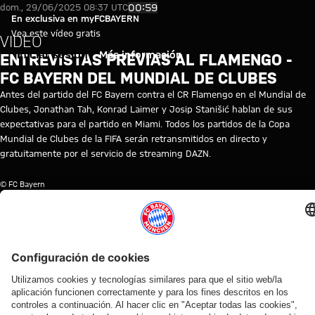
Declaraciones antes del CR Fl
Reproducir vídeo
00:59
dom., 29/06/2025 08:37 UTC
En exclusiva en myFCBAYERN
Vea este vídeo gratis
VIDEO
Iniciar sesión
Más información
ENTREVISTAS PREVIAS AL FLAMENGO -
FC BAYERN DEL MUNDIAL DE CLUBES
Antes del partido del FC Bayern contra el CR Flamengo en el Mundial de
Clubes, Jonathan Tah, Konrad Laimer y Josip Stanišić hablan de sus
expectativas para el partido en Miami. Todos los partidos de la Copa
Mundial de Clubes de la FIFA serán retransmitidos en directo y
gratuitamente por el servicio de streaming DAZN.
© FC Bayern
TEMAS DE ESTE VÍDEO
FC
FIFA
MUNDIAL
REACCIONES
PRIMER
MYFCBAYERN
BAYERN
MUNDIAL
DE
DEL
EQUIPO
TV
DE
CLUBES
PRIMER
CLUBES
DE
EQUIPO
2025
LA
FIFA
VÍDEOS RELACIONADOS