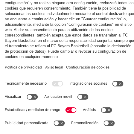
Museum
Allianz Arena
Prensa
Baloncesto
©
FC Bayern München AG
–
2026
Aviso legal
Política de privacidad
Condiciones de uso
Accesibilidad
Sistema de denuncia
Contacto
Ajustes de cookies