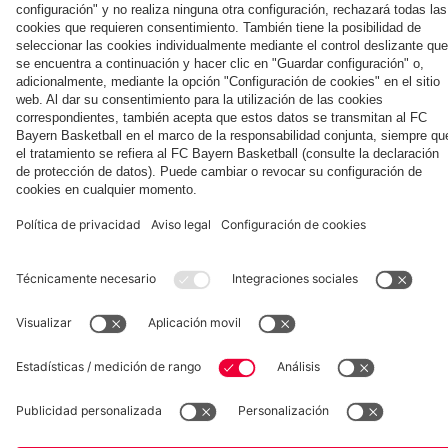
Museum
Allianz Arena
Prensa
Baloncesto
©
FC Bayern München AG
–
2026
Aviso legal
Política de privacidad
Condiciones de uso
Accesibilidad
Sistema de denuncia
Contacto
Ajustes de cookies