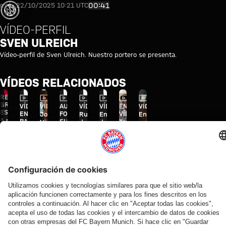
went
Sven Ulreich
00:41
mié., 22/10/2025 10:21 UTC
wrong
n error
VÍDEO-PERFIL
ccurred,
SVEN ULREICH
ease try
Vídeo-perfil de Sven Ulreich. Nuestro portero se presenta.
ain later.
VÍDEOS RELACIONADOS
Vídeo
Vídeo
Vídeo
Vídeo
Vídeo
Vídeo
Vídeo
RETRANSMISIÓN
GRATUITA Y EN
VÍDEO
VÍDEO
AUDI
VÍDEO
VÍDEO
EN
VÍDEO
ESPAÑOL
ENTRE
FOOTBALL
VÍDEO
Jonas
Rueda
Entrevistas
Entrevistas
A partir de las
BASTIDORES
SUMMIT
Tom
Urbig,
de
del Audi
con los
11 h: Rueda de
Así vivió el
Los
Bischof
ante
prensa
Football
responsables
prensa previa al
FC Bayern
mejores
y Aleks
los
tras el
Summit
del FC
partido ante
sus cuatro
momentos
Pavlović
medios
Audi
contra el
Bayern tras
Aston Villa
días en Jeju
del partido
nos
en
Football
Jeju SK
el inicio del
contra el
enseñan
Hong
Summit
Audi
Colaborador
Jeju
el hotel
Kong
contra
Summer
del
el Jeju
Tour
equipo
SK
en Jeju