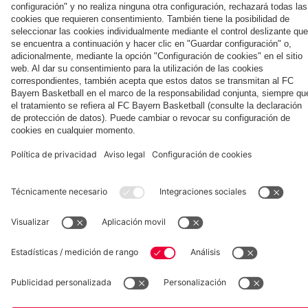
Museum
Allianz Arena
Prensa
Baloncesto
©
FC Bayern München AG
–
2026
Aviso legal
Política de privacidad
Condiciones de uso
Accesibilidad
Sistema de denuncia
Contacto
Ajustes de cookies