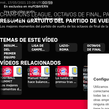
Resumen gratuito del partido d
Reproducir vídeo
00:59
mié., 17/03/2021 23:08 UTC
En exclusiva en myFCBAYERN
Vea este vídeo gratis
CHAMPIONS LEAGUE, OCTAVOS DE FINAL, PA
Iniciar sesión
Más información
RESUMEN GRATUITO DEL PARTIDO DE VUE
Los mejores momentos del partido de vuelta de los octavos de final de l
TEMAS DE ESTE VÍDEO
RESUMEN
LIGA DE
LAZIO-
OCTAVOS
DEL
CAMPEONES
ROMA
DE FINAL
PRIMER
EQUIPO
VÍDEOS RELACIONADOS
Vídeo
Vídeo
Vídeo
Vídeo
Entrevista
AUDI
EN VÍDEO
EN VÍDEO
AUDI SUMMER
FOOTBALL
TOUR
Manuel Neuer
La rueda de
SUMMIT
En diferido:
hace balance
prensa tras el
Los mejores
Rueda de
del triunfo
Audi Football
momentos del
prensa con
ante el Aston
Summit
partido contra
Hainer, Eberl y
Villa
contra el
el Aston Villa
Kasper
Aston Villa