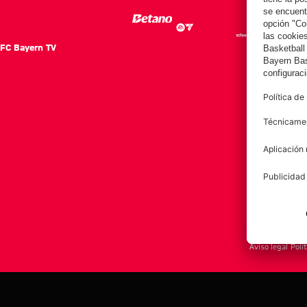
FC Bayern TV
FC Ba
Notici
Equip
Club
Afición
Aviso legal
Polí