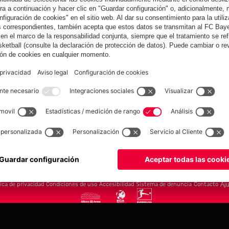
yern.com
Online Sto
as
Equipacion
o
Moda
Jugadores
Nuevo
Rebajas %
Museum
Allianz Arena
Prensa
Baloncesto
©
FC Bayern München AG
–
2026
tica de privacidad
Condiciones de uso
Accesibilidad
Sistema de denuncia
Contacto
Aju