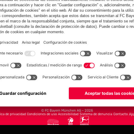
yern.com
Online Sto
as
Equipacion
o
Moda
Jugadores
Nuevo
Rebajas %
Museum
Allianz Arena
Prensa
Baloncesto
©
FC Bayern München AG
–
2026
tica de privacidad
Condiciones de uso
Accesibilidad
Sistema de denuncia
Contacto
Aju