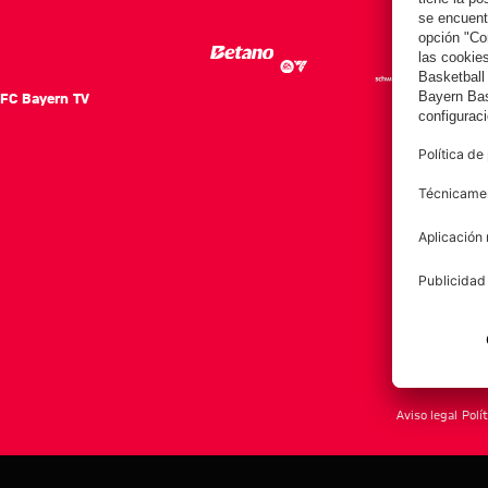
FC Bayern TV
FC Ba
Notici
Equip
Club
Afición
Aviso legal
Polí