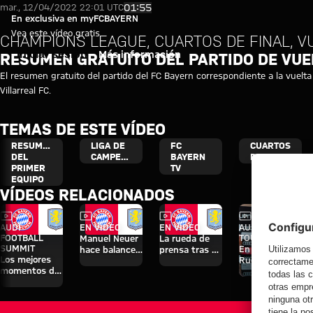
FC Bayern - Villarreal CF: Resu
Reproducir vídeo
01:55
mar., 12/04/2022 22:01 UTC
En exclusiva en myFCBAYERN
Vea este vídeo gratis
CHAMPIONS LEAGUE, CUARTOS DE FINAL, V
Iniciar sesión
Más información
RESUMEN GRATUITO DEL PARTIDO DE VUE
El resumen gratuito del partido del FC Bayern correspondiente a la vuelt
Villarreal FC.
TEMAS DE ESTE VÍDEO
RESUMEN
LIGA DE
FC
CUARTOS
DEL
CAMPEONES
BAYERN
DE FINAL
PRIMER
TV
EQUIPO
VÍDEOS RELACIONADOS
Vídeo
Vídeo
Vídeo
Vídeo
Entrevista
AUDI
EN VÍDEO
EN VÍDEO
AUDI SUMMER
FOOTBALL
TOUR
Manuel Neuer
La rueda de
SUMMIT
En diferido:
hace balance
prensa tras el
Los mejores
Rueda de
del triunfo
Audi Football
momentos del
prensa con
ante el Aston
Summit
partido contra
Hainer, Eberl y
Villa
contra el
el Aston Villa
Kasper
Aston Villa