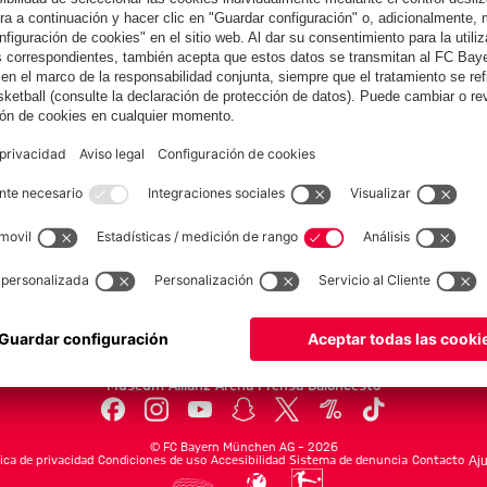
el Jeju
Colaborador
yern.com
Online Sto
as
Equipacion
o
Moda
Jugadores
Nuevo
Rebajas %
Museum
Allianz Arena
Prensa
Baloncesto
©
FC Bayern München AG
–
2026
tica de privacidad
Condiciones de uso
Accesibilidad
Sistema de denuncia
Contacto
Aju