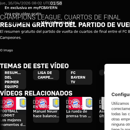
Vídeo resumen gratuito: FC Bay
Reproducir vídeo
01:58
jue., 16/04/2026 08:02 UTC
En exclusiva en myFCBAYERN
Vea este vídeo gratis
CHAMPIONS LEAGUE, CUARTOS DE FINAL
Iniciar sesión
Más información
RESUMEN GRATUITO DEL PARTIDO DE VUE
El resumen gratuito del partido de vuelta de cuartos de final entre el FC
Campeones.
© Imago
TEMAS DE ESTE VÍDEO
RESUMEN
LIGA DE
FC
MYFCBAYERN
DEL
CAMPEONES
BAYERN
PRIMER
TV
EQUIPO
VÍDEOS RELACIONADOS
Vídeo
Vídeo
Vídeo
Vídeo
AUDI
EN VÍDEO
EN VÍDEO
EN DIFERIDO
FOOTBALL
Manuel Neuer
La rueda de
Así fue el
SUMMIT
hace balance
prensa tras el
último
Los mejores
del triunfo
Audi Football
entrenamiento
momentos del
ante el Aston
Summit
antes del
partido contra
Villa
contra el
partido contra