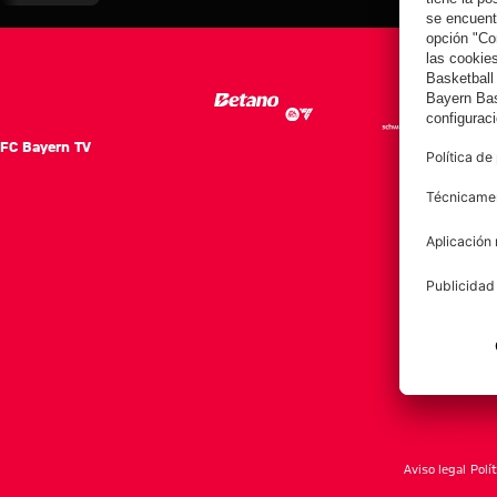
el Aston Villa
Aston Villa
el Aston Villa
FC Bayern TV
FC Ba
Notici
Equip
Club
Afición
Aviso legal
Polí