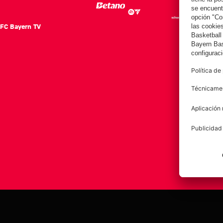
FC Bayern TV
FC Ba
Notici
Equip
Club
Afición
Aviso legal
Polí