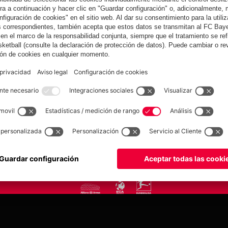
yern.com
Online Sto
as
Equipacion
o
Moda
Jugadores
Nuevo
Rebajas %
Museum
Allianz Arena
Prensa
Baloncesto
©
FC Bayern München AG
–
2026
tica de privacidad
Condiciones de uso
Accesibilidad
Sistema de denuncia
Contacto
Aju