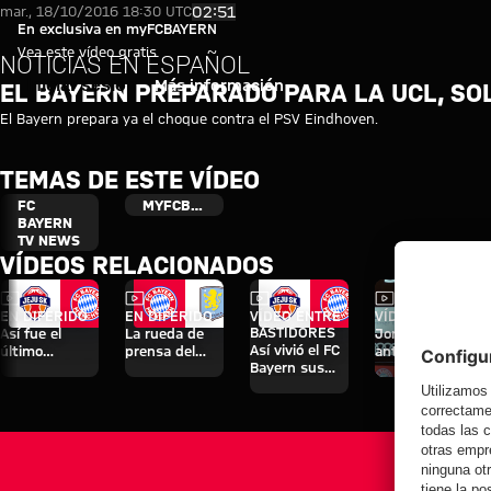
El Bayern preparado para la UCL
Reproducir vídeo
02:51
mar., 18/10/2016 18:30 UTC
En exclusiva en myFCBAYERN
Vea este vídeo gratis
NOTICIAS EN ESPAÑOL
Iniciar sesión
Más información
EL BAYERN PREPARADO PARA LA UCL, SO
El Bayern prepara ya el choque contra el PSV Eindhoven.
TEMAS DE ESTE VÍDEO
FC
MYFCBAYERN
BAYERN
TV NEWS
VÍDEOS RELACIONADOS
Vídeo
Vídeo
Vídeo
Vídeo
EN DIFERIDO
EN DIFERIDO
VÍDEO ENTRE
VÍDEO
BASTIDORES
Así fue el
La rueda de
Jonas Urbig,
Así vivió el FC
último
prensa del
ante los
Bayern sus
entrenamiento
Audi Football
medios en
cuatro días en
antes del
Summit ante
Hong Kong
Jeju
partido contra
el Aston Villa
el Aston Villa