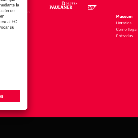
re
Museum
es y más
Horarios
Cómo llegar
Entradas
stes de cookies