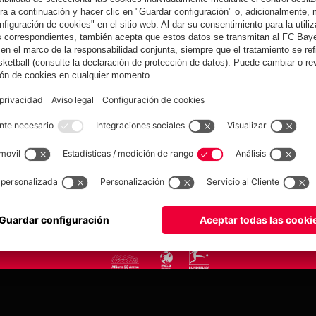
yern.com
Online Sto
as
Equipacion
o
Moda
Jugadores
Nuevo
Rebajas %
Museum
Allianz Arena
Prensa
Baloncesto
©
FC Bayern München AG
–
2026
tica de privacidad
Condiciones de uso
Accesibilidad
Sistema de denuncia
Contacto
Aju