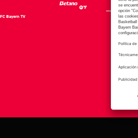
FC Bayern TV
FC Ba
Notici
Equip
Club
Afición
Aviso legal
Polí