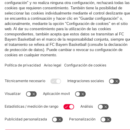
con
Jeju
ante el
Kong
contra
Hainer,
Aston
el Jeju
Eberl y
Villa
SK
Kasper
Museum
Allianz Arena
Prensa
Baloncesto
©
FC Bayern München AG
–
2026
Aviso legal
Política de privacidad
Condiciones de uso
Accesibilidad
Sistema de denuncia
Contacto
Ajustes de cookies