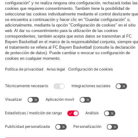
con
Jeju
ante el
Kong
contra
Hainer,
Aston
el Jeju
Eberl y
Villa
SK
Kasper
Museum
Allianz Arena
Prensa
Baloncesto
©
FC Bayern München AG
–
2026
Aviso legal
Política de privacidad
Condiciones de uso
Accesibilidad
Sistema de denuncia
Contacto
Ajustes de cookies