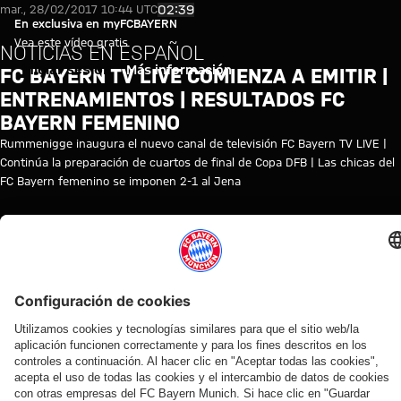
FC Bayern TV LIVE comienza a 
Reproducir vídeo
02:39
mar., 28/02/2017 10:44 UTC
En exclusiva en myFCBAYERN
Vea este vídeo gratis
NOTICIAS EN ESPAÑOL
Iniciar sesión
Más información
FC BAYERN TV LIVE COMIENZA A EMITIR |
ENTRENAMIENTOS | RESULTADOS FC
BAYERN FEMENINO
Rummenigge inaugura el nuevo canal de televisión FC Bayern TV LIVE |
Continúa la preparación de cuartos de final de Copa DFB | Las chicas del
FC Bayern femenino se imponen 2-1 al Jena
TEMAS DE ESTE VÍDEO
FC
MYFCBAYERN
BAYERN
TV
NEWS
VÍDEOS RELACIONADOS
Vídeo
Hechos
NÚMEROS
Y DATOS
Duelo de
veteranos