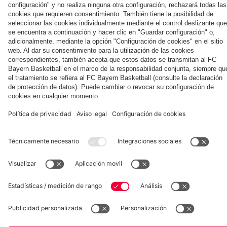
de la copa
Colaborador
Museum
Allianz Arena
Prensa
Baloncesto
©
FC Bayern München AG
–
2026
Aviso legal
Política de privacidad
Condiciones de uso
Accesibilidad
Sistema de denuncia
Contacto
Ajustes de cookies