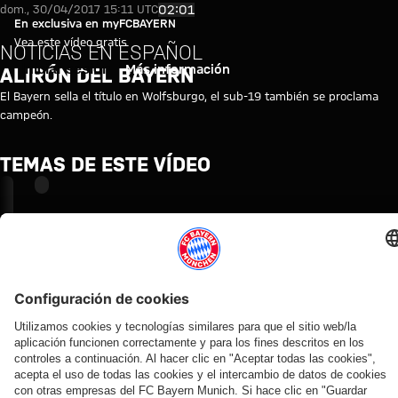
Alirón del Bayern
Reproducir vídeo
02:01
dom., 30/04/2017 15:11 UTC
En exclusiva en myFCBAYERN
Vea este vídeo gratis
NOTICIAS EN ESPAÑOL
Iniciar sesión
Más información
ALIRÓN DEL BAYERN
El Bayern sella el título en Wolfsburgo, el sub-19 también se proclama
campeón.
TEMAS DE ESTE VÍDEO
FC
MYFCBAYERN
BAYERN
TV
NEWS
VÍDEOS RELACIONADOS
Vídeo
Vídeo
Vídeo
Vídeo
Vídeo
Vídeo
Vídeo
Vídeo
VÍDEO
VÍDEO
AUDI
VÍDEO
VÍDEO
EN
VÍDEO
VÍDEO
ENTRE
FOOTBALL
VÍDEO
Jonas
Rueda
Entrevistas
Entrevistas
Konrad
BASTIDORES
SUMMIT
Tom
Urbig,
de
del Audi
con los
Laimer,
Así vivió el
Los
Bischof
ante
prensa
Football
responsables
atendiendo
FC Bayern
mejores
y Aleks
los
tras el
Summit
del FC
a los
sus cuatro
momentos
Pavlović
medios
Audi
contra el
Bayern tras
medios en
días en Jeju
del partido
nos
en
Football
Jeju SK
el inicio del
Jeju
contra el
enseñan
Hong
Summit
Audi
Colaborador