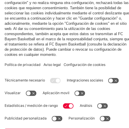
Jeju
el hotel
Kong
contra
Summer
del
el Jeju
Tour
equipo
SK
en Jeju
Museum
Allianz Arena
Prensa
Baloncesto
©
FC Bayern München AG
–
2026
Aviso legal
Política de privacidad
Condiciones de uso
Accesibilidad
Sistema de denuncia
Contacto
Ajustes de cookies