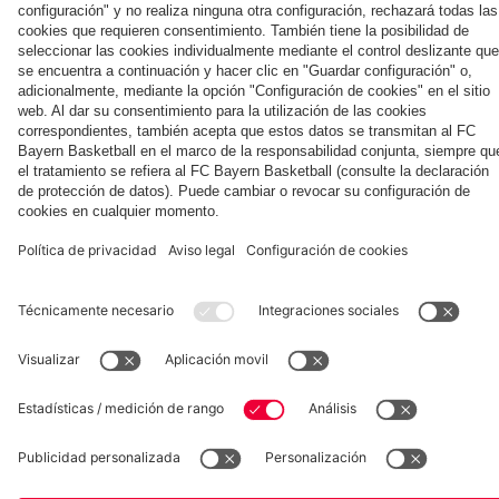
Jeju
el hotel
Kong
contra
Summer
del
el Jeju
Tour
equipo
SK
en Jeju
Museum
Allianz Arena
Prensa
Baloncesto
©
FC Bayern München AG
–
2026
Aviso legal
Política de privacidad
Condiciones de uso
Accesibilidad
Sistema de denuncia
Contacto
Ajustes de cookies