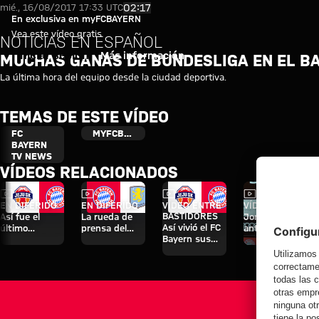
Muchas ganas de Bundesliga en
Reproducir vídeo
02:17
mié., 16/08/2017 17:33 UTC
En exclusiva en myFCBAYERN
Vea este vídeo gratis
NOTICIAS EN ESPAÑOL
Iniciar sesión
Más información
MUCHAS GANAS DE BUNDESLIGA EN EL B
La última hora del equipo desde la ciudad deportiva.
TEMAS DE ESTE VÍDEO
FC
MYFCBAYERN
BAYERN
TV NEWS
VÍDEOS RELACIONADOS
Vídeo
Vídeo
Vídeo
Vídeo
EN DIFERIDO
EN DIFERIDO
VÍDEO ENTRE
VÍDEO
BASTIDORES
Así fue el
La rueda de
Jonas Urbig,
Así vivió el FC
último
prensa del
ante los
Bayern sus
entrenamiento
Audi Football
medios en
cuatro días en
antes del
Summit ante
Hong Kong
Jeju
partido contra
el Aston Villa
el Aston Villa