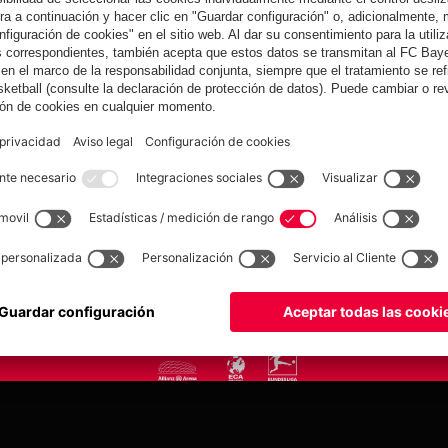
yern.com
Online Sto
as
Equipacion
o
Moda
Jugadores
Nuevo
Rebajas %
Museum
Allianz Arena
Prensa
Baloncesto
©
FC Bayern München AG
–
2026
tica de privacidad
Condiciones de uso
Accesibilidad
Sistema de denuncia
Contacto
Aju