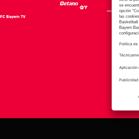
FC Bayern TV
FC Ba
Notici
Equip
Club
Afición
Aviso legal
Polí