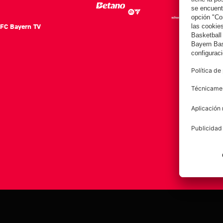
FC Bayern TV
FC Ba
Notici
Equip
Club
Afición
Aviso legal
Polí