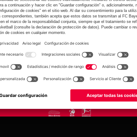
yern.com
Online Sto
as
Equipacion
o
Moda
Jugadores
Nuevo
Rebajas %
Museum
Allianz Arena
Prensa
Baloncesto
©
FC Bayern München AG
–
2026
tica de privacidad
Condiciones de uso
Accesibilidad
Sistema de denuncia
Contacto
Aju