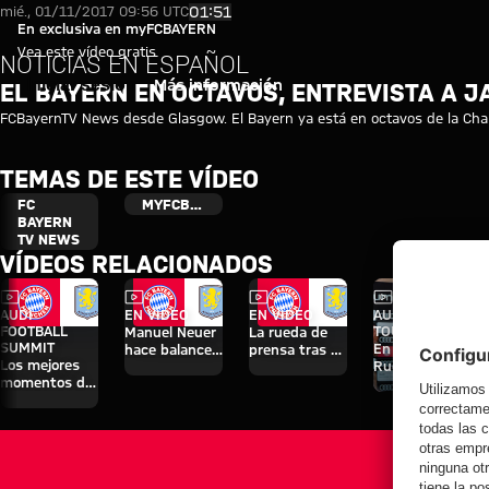
El Bayern en octavos, entrevist
Reproducir vídeo
01:51
mié., 01/11/2017 09:56 UTC
En exclusiva en myFCBAYERN
Vea este vídeo gratis
NOTICIAS EN ESPAÑOL
Iniciar sesión
Más información
EL BAYERN EN OCTAVOS, ENTREVISTA A J
FCBayernTV News desde Glasgow. El Bayern ya está en octavos de la Ch
TEMAS DE ESTE VÍDEO
FC
MYFCBAYERN
BAYERN
TV NEWS
VÍDEOS RELACIONADOS
Vídeo
Vídeo
Vídeo
Vídeo
Entrevista
AUDI
EN VÍDEO
EN VÍDEO
AUDI SUMMER
FOOTBALL
TOUR
Manuel Neuer
La rueda de
SUMMIT
En diferido:
hace balance
prensa tras el
Los mejores
Rueda de
del triunfo
Audi Football
momentos del
prensa con
ante el Aston
Summit
partido contra
Hainer, Eberl y
Villa
contra el
el Aston Villa
Kasper
Aston Villa