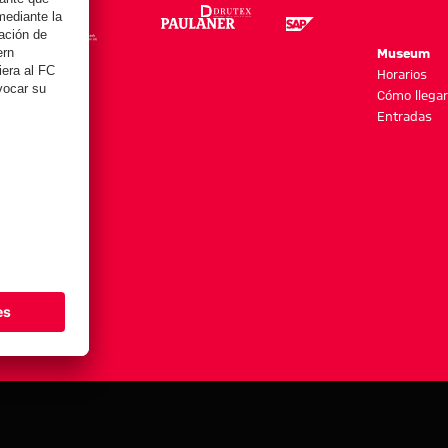
re
Museum
es y más
Horarios
Cómo llegar
Entradas
stes de cookies