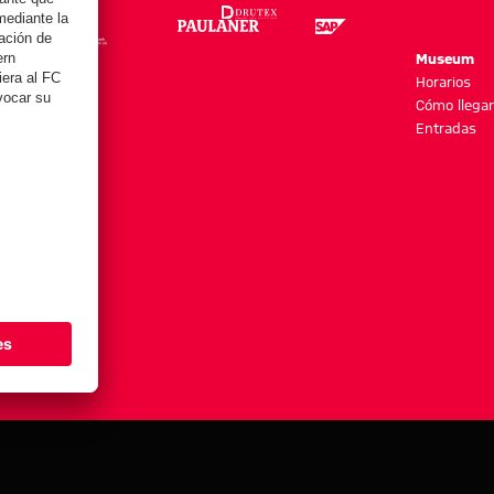
re
Museum
es y más
Horarios
Cómo llegar
Entradas
stes de cookies