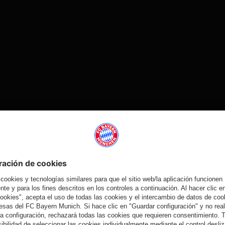
Vídeo
Vídeo
Vídeo
Vídeo
AUDI
VÍDEO
VÍDEO
EN VÍDEO
FOOTBALL
Rueda de
Entrevistas
Tom Bischof y
SUMMIT
prensa tras el
del Audi
Aleks Pavlović
Los mejores
Audi Football
Football
nos enseñan
momentos del
Summit
Summit
el hotel del
partido contra
contra el Jeju
contra el Jeju
equipo en Jeju
el Jeju
SK
SK
Colaborador