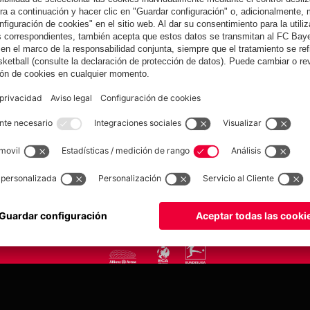
yern.com
Online Sto
as
Equipacion
o
Moda
Jugadores
Nuevo
Rebajas %
Museum
Allianz Arena
Prensa
Baloncesto
©
FC Bayern München AG
–
2026
tica de privacidad
Condiciones de uso
Accesibilidad
Sistema de denuncia
Contacto
Aju