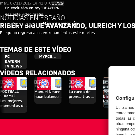
Ribéry sigue avanzando, Ulreich
Reproducir vídeo
01:29
mar., 07/11/2017 14:41 UTC
En exclusiva en myFCBAYERN
Vea este vídeo gratis
NOTICIAS EN ESPAÑOL
Iniciar sesión
Más información
RIBÉRY SIGUE AVANZANDO, ULREICH Y LO
El equipo regresó a los entrenamientos este martes.
TEMAS DE ESTE VÍDEO
FC
MYFCBAYERN
BAYERN
TV NEWS
VÍDEOS RELACIONADOS
Vídeo
Vídeo
Vídeo
Vídeo
Entrevista
AUDI
EN VÍDEO
EN VÍDEO
AUDI SUMMER
FOOTBALL
TOUR
Manuel Neuer
La rueda de
SUMMIT
En diferido:
hace balance
prensa tras el
Los mejores
Rueda de
del triunfo
Audi Football
momentos del
prensa con
ante el Aston
Summit
partido contra
Hainer, Eberl y
Villa
contra el
el Aston Villa
Kasper
Aston Villa