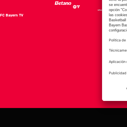
FC Bayern TV
FC Ba
Notici
Equip
Club
Afición
Aviso legal
Polí