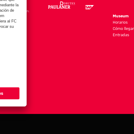
re
Museum
es y más
Horarios
Cómo llegar
Entradas
stes de cookies