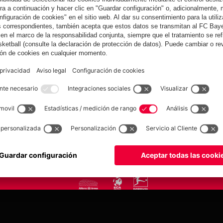
yern.com
Online Sto
as
Equipacion
o
Moda
Jugadores
Nuevo
Rebajas %
Museum
Allianz Arena
Prensa
Baloncesto
©
FC Bayern München AG
–
2026
tica de privacidad
Condiciones de uso
Accesibilidad
Sistema de denuncia
Contacto
Aju