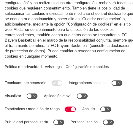
Aston Villa
con
ante el
Football
Hainer,
Aston
Summit
Eberl y
Villa
contra
Kasper
el
Aston
Villa
Museum
Allianz Arena
Prensa
Baloncesto
©
FC Bayern München AG
–
2026
Aviso legal
Política de privacidad
Condiciones de uso
Accesibilidad
Sistema de denuncia
Contacto
Ajustes de cookies