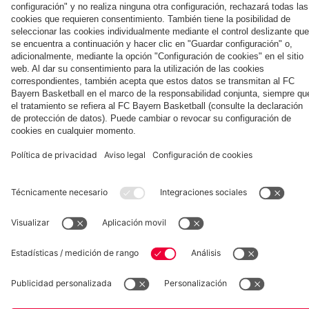
Jeju
ante el
el hotel
Kong
contra
Aston
del
el Jeju
Villa
equipo
SK
en Jeju
Museum
Allianz Arena
Prensa
Baloncesto
©
FC Bayern München AG
–
2026
Aviso legal
Política de privacidad
Condiciones de uso
Accesibilidad
Sistema de denuncia
Contacto
Ajustes de cookies