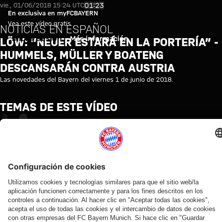
Löw: “Neuer estará en la porte
Reproducir vídeo
01:23
vie., 01/06/2018 15:24 UTC
En exclusiva en myFCBAYERN
Vea este vídeo gratis
NOTICIAS EN ESPAÑOL
Iniciar sesión
Más información
LÖW: “NEUER ESTARÁ EN LA PORTERÍA” -
HUMMELS, MÜLLER Y BOATENG
DESCANSARÁN CONTRA AUSTRIA
Las novedades del Bayern del viernes 1 de junio de 2018.
TEMAS DE ESTE VÍDEO
FC
MYFCBAYERN
BAYERN
TV
NEWS
VÍDEOS RELACIONADOS
Vídeo
Vídeo
Vídeo
Vídeo
Entrevista
Vídeo
Vídeo
Vídeo
Vídeo
AUDI
EN
EN
AUDI
EN DIFERIDO
EN
VÍDEO
VÍDEO
FOOTBALL
VÍDEO
VÍDEO
SUMMER
DIFERIDO
ENTRE
Así fue el
Jonas
SUMMIT
TOUR
BASTIDORES
Manuel
La
La rueda
último
Urbig,
Los
En
Así vivió el
Neuer
rueda
de
entrenamiento
ante
mejores
diferido:
FC Bayern
hace
de
prensa
antes del
los
momentos
Rueda
sus cuatro
balance
prensa
del Audi
partido contra
medios