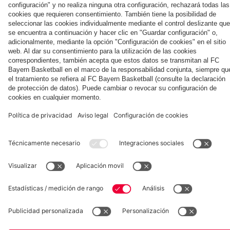
Jeju
ante el
Jeju SK
Kong
contra
Aston
el Jeju
Villa
SK
Museum
Allianz Arena
Prensa
Baloncesto
©
FC Bayern München AG
–
2026
Aviso legal
Política de privacidad
Condiciones de uso
Accesibilidad
Sistema de denuncia
Contacto
Ajustes de cookies