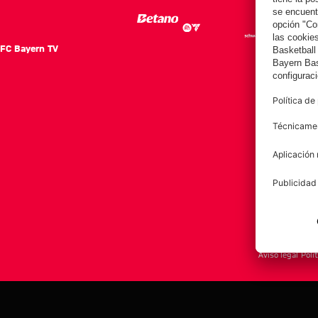
FC Bayern TV
FC Ba
Notici
Equip
Club
Afición
Aviso legal
Polí