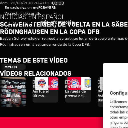
Schweinsteiger, de vuelta en l
Reproducir vídeo
03:00
dom., 26/08/2018 20:40 UTC
En exclusiva en myFCBAYERN
Vea este vídeo gratis
NOTICIAS EN ESPAÑOL
Iniciar sesión
Más información
SCHWEINSTEIGER, DE VUELTA EN LA SÄB
RÖDINGHAUSEN EN LA COPA DFB
Bastian Schweinsteiger regresó a su antiguo lugar de trabajo ante más de 
Rödinghausen en la segunda ronda de la Copa DFB.
TEMAS DE ESTE VÍDEO
MYFCBAYERN
VÍDEOS RELACIONADOS
Vídeo
Entrevista
Vídeo
Vídeo
Vídeo
AUDI SUMMER
EN DIFERIDO
EN DIFERIDO
VÍDEO ENTRE
TOUR
BASTIDORES
Así fue el
La rueda de
En diferido:
Así vivió el FC
último
prensa del
Rueda de
Bayern sus
entrenamiento
Audi Football
prensa con
cuatro días en
antes del
Summit ante
Hainer, Eberl y
Jeju
partido contra
el Aston Villa
Kasper
el Aston Villa