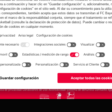
yern.com
Online Sto
as
Equipacion
o
Moda
Jugadores
Nuevo
Rebajas %
Museum
Allianz Arena
Prensa
Baloncesto
©
FC Bayern München AG
–
2026
tica de privacidad
Condiciones de uso
Accesibilidad
Sistema de denuncia
Contacto
Aju